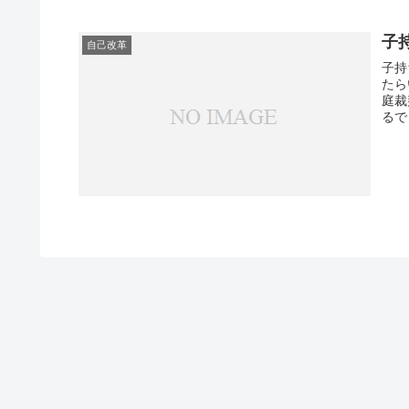
子
自己改革
子持
たら
庭裁