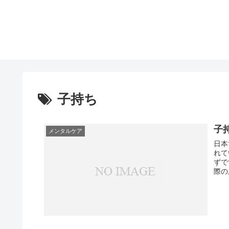
子持ち
子
メンタルケア
日本
れて
ずです。 何かと大変そうなイメ