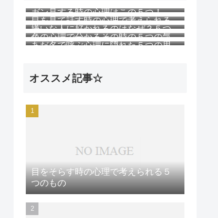
ガン見する時の心理はこの５つ！
目を見て話す時の心理で考えられる
嫌いな人に好かれるのはなぜ？５つ
５つのこと
色の心理で分かるその時の５つの気
の理由
あだ名で呼ぶ心理に隠れた５つの思
持ち
い
オススメ記事☆
目をそらす時の心理で考えられる５
つのもの