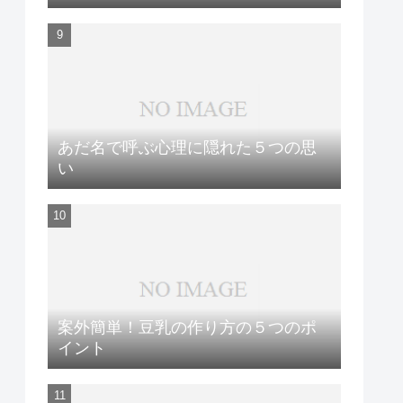
あだ名で呼ぶ心理に隠れた５つの思
い
案外簡単！豆乳の作り方の５つのポ
イント