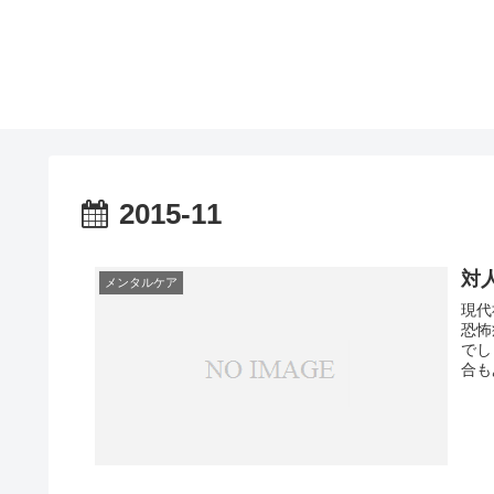
2015-11
対
メンタルケア
現代
恐怖
でしょう。 しかし対人恐
合も