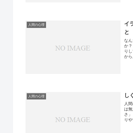
イ
人間の心理
と
なん
か？ イライラする原因がわからない時は、意味もなく他人に八
りし
から
し
人間の心理
人間
は無
さ」
りや