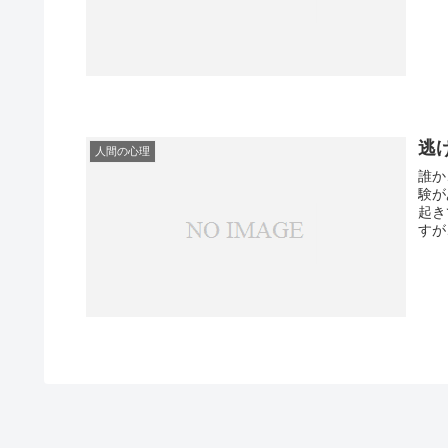
逃
人間の心理
誰か
験が
起きてし
すが