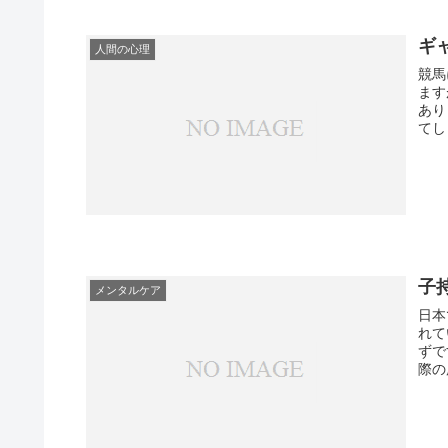
ギ
人間の心理
競馬
ます
あり
てし
子
メンタルケア
日本
れて
ずです。 何かと大変そうなイメ