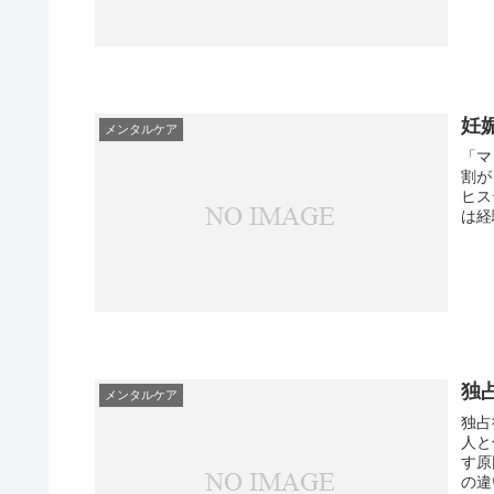
妊
メンタルケア
「マ
割が
ヒス
独
メンタルケア
独占欲が
人と
す原因に
の違