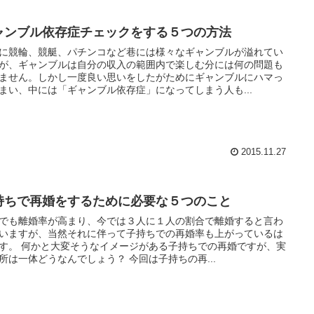
ャンブル依存症チェックをする５つの方法
に競輪、競艇、パチンコなど巷には様々なギャンブルが溢れてい
が、ギャンブルは自分の収入の範囲内で楽しむ分には何の問題も
ません。しかし一度良い思いをしたがためにギャンブルにハマっ
まい、中には「ギャンブル依存症」になってしまう人も...
2015.11.27
持ちで再婚をするために必要な５つのこと
でも離婚率が高まり、今では３人に１人の割合で離婚すると言わ
いますが、当然それに伴って子持ちでの再婚率も上がっているは
ージがある子持ちでの再婚ですが、実
際の所は一体どうなんでしょう？ 今回は子持ちの再...