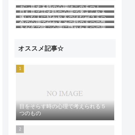
ガン見する時の心理はこの５つ！
目を見て話す時の心理で考えられる
嫌いな人に好かれるのはなぜ？５つ
５つのこと
色の心理で分かるその時の５つの気
の理由
あだ名で呼ぶ心理に隠れた５つの思
持ち
い
オススメ記事☆
目をそらす時の心理で考えられる５
つのもの