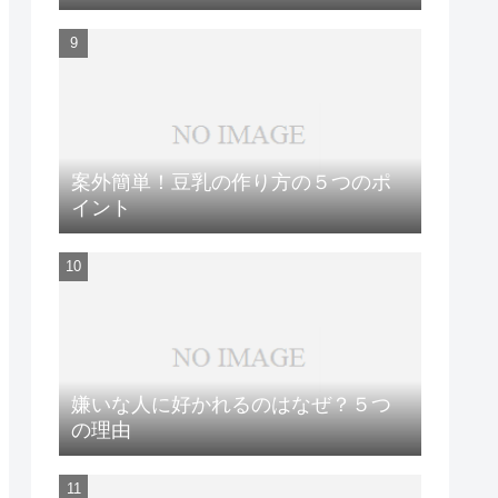
案外簡単！豆乳の作り方の５つのポ
イント
嫌いな人に好かれるのはなぜ？５つ
の理由