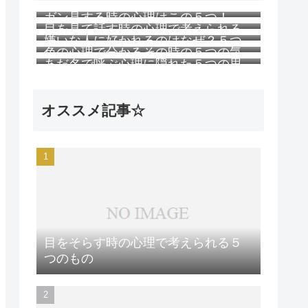
ガン見する時の心理はこの５つ！
目を見て話す時の心理で考えられる
嫌いな人に好かれるのはなぜ？５つ
５つのこと
色の心理で分かるその時の５つの気
の理由
あだ名で呼ぶ心理に隠れた５つの思
持ち
い
オススメ記事☆
目をそらす時の心理で考えられる５
つのもの