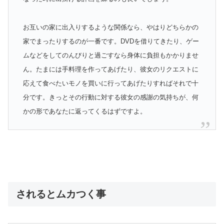
お互いの家に出入りするような関係なら、やはりどちらかの
家でまったりするのが一番です。DVDを借りてきたり、ゲー
ムなどをしてのんびりと過ごすなら身体に負担もかかりませ
ん。たまには手料理を作ってあげたり、彼女のリクエストに
応えて食べたいモノを買いに行ってあげたりすればそれで十
分です。きっとその行動に対する彼女の感謝の気持ちが、何
かの形であなたに返ってくるはずですよ。
されるとムカつく事