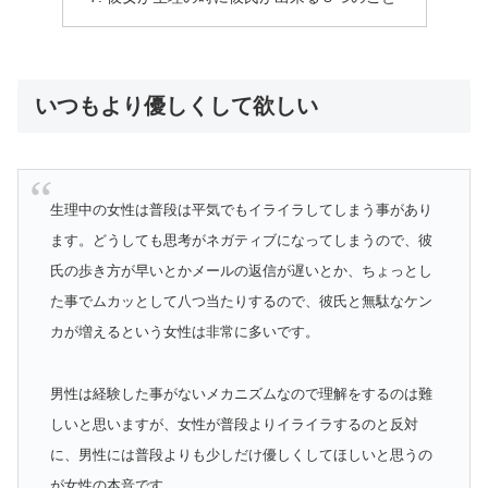
いつもより優しくして欲しい
生理中の女性は普段は平気でもイライラしてしまう事があり
ます。どうしても思考がネガティブになってしまうので、彼
氏の歩き方が早いとかメールの返信が遅いとか、ちょっとし
た事でムカッとして八つ当たりするので、彼氏と無駄なケン
カが増えるという女性は非常に多いです。
男性は経験した事がないメカニズムなので理解をするのは難
しいと思いますが、女性が普段よりイライラするのと反対
に、男性には普段よりも少しだけ優しくしてほしいと思うの
が女性の本音です。