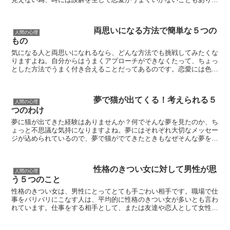
すよね。メールだけで自分の気持ちを相手に表現するのはと...
両思いになる方法で簡単な５つの
人間の心理
もの
気になる人と両思いになれるなら、どんな方法でも挑戦してみたくな
りますよね。自分からはうまくアプローチができなくたって、ちょっ
とした方法でうまく付き合えることだってあるのです。恋愛には色々
な形がありますが、まずはお互いの気持を確かめ合うことが...
夢で猫が出てくる！考えられる５
人間の心理
つのわけ
夢に猫が出てきた経験はありませんか？何でそんな夢を見たのか、ち
ょっと不思議な気持になりますよね。夢にはそれぞれ大切なメッセー
ジが込められているので、夢で猫がでてきたときもなぜそんな夢を見
たのか原因を理解してみましょう。 私達は睡眠中にレム...
性格のきつい女に対して男性が思
人間の心理
う５つのこと
性格のきつい女は、男性にとってとても手ごわい相手です。職場で仕
事をバリバリにこなす人は、平均的に性格のきつい女が多いとも言わ
れています。仕事をする相手として、または友達や恋人として女性を
見た場合、男性は性格のきつい女を敬遠する傾向があるよう...