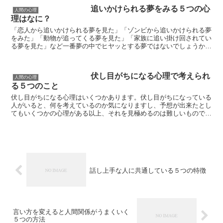
追いかけられる夢をみる５つの心
人間の心理
理はなに？
「恋人から追いかけられる夢を見た」「ゾンビから追いかけられる夢
をみた」「動物が追ってくる夢を見た」「家族に追い掛け回されてい
る夢を見た」など一番夢の中でヒヤッとする夢ではないでしょうか。
誰しも一度は夢で追いかけられた事があるのではないで...
伏し目がちになる心理で考えられ
人間の心理
る５つのこと
伏し目がちになる心理はいくつかあります。伏し目がちになっている
人がいると、何を考えているのか気になりますし、予想が出来たとし
てもいくつかの心理がある以上、それを見極めるのは難しいものです
よね。 そこで今回は、伏し目がちの心理について注目。...
話し上手な人に共通している５つの特徴
言い方を変えると人間関係がうまくいく
５つの方法