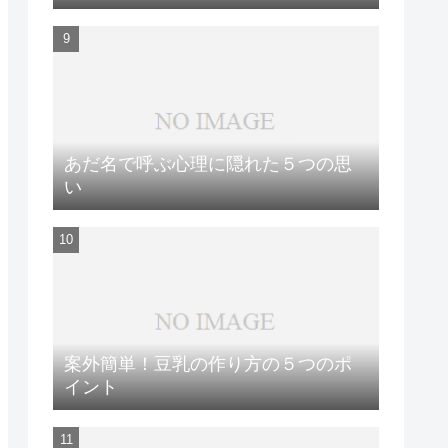
あだ名で呼ぶ心理に隠れた５つの思
い
案外簡単！豆乳の作り方の５つのポ
イント