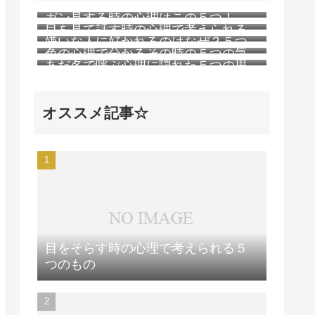
ガン見する時の心理はこの５つ！
目を見て話す時の心理で考えられる
嫌いな人に好かれるのはなぜ？５つ
５つのこと
色の心理で分かるその時の５つの気
の理由
あだ名で呼ぶ心理に隠れた５つの思
持ち
い
オススメ記事☆
目をそらす時の心理で考えられる５
つのもの