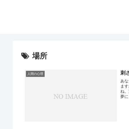
場所
刺
人間の心理
あなたは
ます
ね。
夢に