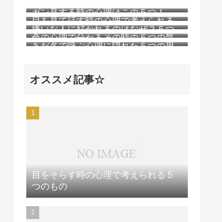
ガン見する時の心理はこの５つ！
目を見て話す時の心理で考えられる
嫌いな人に好かれるのはなぜ？５つ
５つのこと
色の心理で分かるその時の５つの気
の理由
あだ名で呼ぶ心理に隠れた５つの思
持ち
い
オススメ記事☆
目をそらす時の心理で考えられる５
つのもの