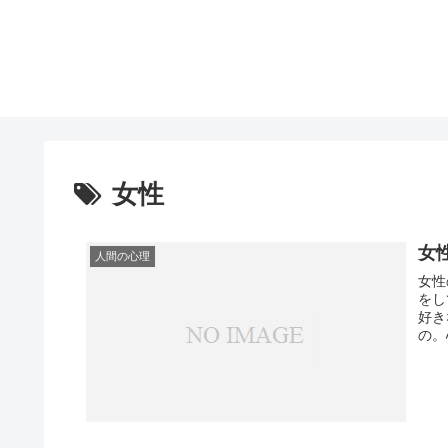
女性
女
人間の心理
女性
をし
好き
の。