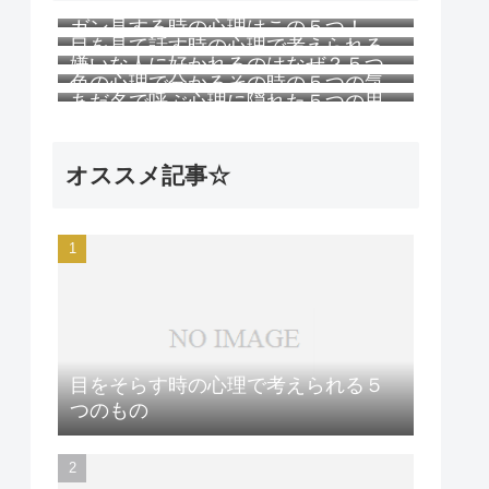
ガン見する時の心理はこの５つ！
目を見て話す時の心理で考えられる
嫌いな人に好かれるのはなぜ？５つ
５つのこと
色の心理で分かるその時の５つの気
の理由
あだ名で呼ぶ心理に隠れた５つの思
持ち
い
オススメ記事☆
目をそらす時の心理で考えられる５
つのもの