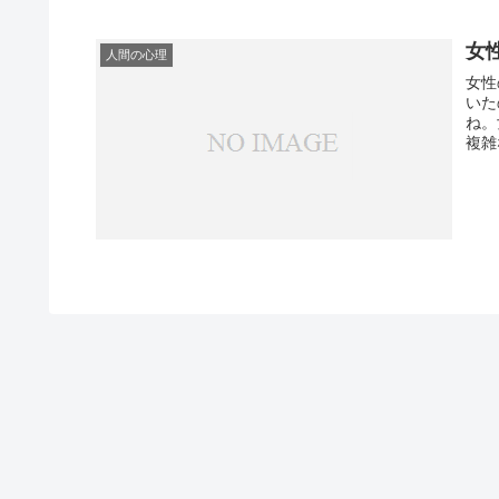
女
人間の心理
女性
いた
ね。
複雑