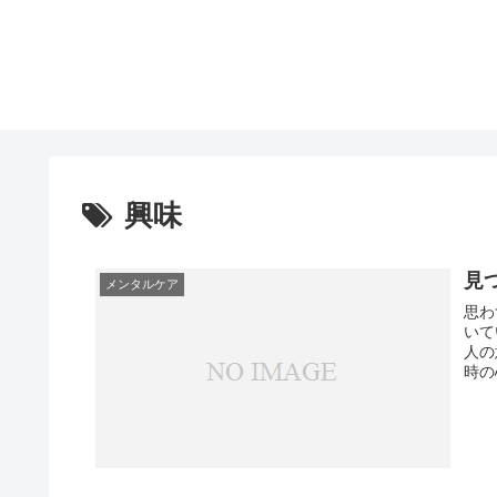
興味
見
メンタルケア
思わ
いて
人の
時の