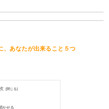
。
に、あなたが出来ること５つ
次
聞かせる