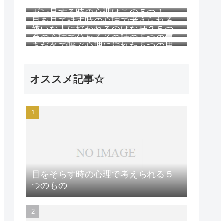
ガン見する時の心理はこの５つ！
目を見て話す時の心理で考えられる
嫌いな人に好かれるのはなぜ？５つ
５つのこと
色の心理で分かるその時の５つの気
の理由
あだ名で呼ぶ心理に隠れた５つの思
持ち
い
オススメ記事☆
目をそらす時の心理で考えられる５
つのもの