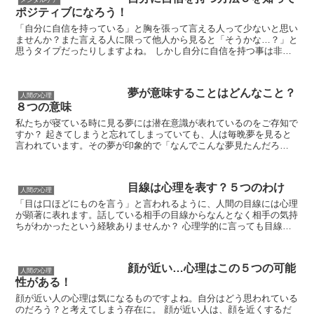
メンタルケア
ポジティブになろう！
「自分に自信を持っている」と胸を張って言える人って少ないと思い
ませんか？また言える人に限って他人から見ると「そうかな…？」と
思うタイプだったりしますよね。 しかし自分に自信を持つ事は非常
に大切で、ポジティブ思考にもつながり人生を楽しく生き...
夢が意味することはどんなこと？
人間の心理
８つの意味
私たちが寝ている時に見る夢には潜在意識が表れているのをご存知で
すか？ 起きてしまうと忘れてしまっていても、人は毎晩夢を見ると
言われています。その夢が印象的で「なんでこんな夢見たんだろ
う…」と不思議に思うこともあるでしょうが、夢は深層心理に...
目線は心理を表す？５つのわけ
人間の心理
「目は口ほどにものを言う」と言われるように、人間の目線には心理
が顕著に表れます。話している相手の目線からなんとなく相手の気持
ちがわかったという経験ありませんか？ 心理学的に言っても目線は
心の状態をあらわす大切なポイントであるとされていて、...
顔が近い…心理はこの５つの可能
人間の心理
性がある！
顔が近い人の心理は気になるものですよね。自分はどう思われている
のだろう？と考えてしまう存在に。 顔が近い人は、顔を近くするだ