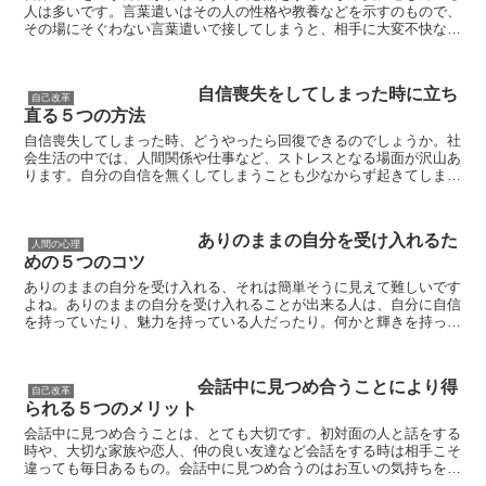
人は多いです。言葉遣いはその人の性格や教養などを示すのもので、
その場にそぐわない言葉遣いで接してしまうと、相手に大変不快な思
いをさせてしまいます。 たとえば夫婦喧嘩やカップルの...
自信喪失をしてしまった時に立ち
自己改革
直る５つの方法
自信喪失してしまった時、どうやったら回復できるのでしょうか。社
会生活の中では、人間関係や仕事など、ストレスとなる場面が沢山あ
ります。自分の自信を無くしてしまうことも少なからず起きてしまう
のです。 しかし自信喪失したままですと、精神的に...
ありのままの自分を受け入れるた
人間の心理
めの５つのコツ
ありのままの自分を受け入れる、それは簡単そうに見えて難しいです
よね。ありのままの自分を受け入れることが出来る人は、自分に自信
を持っていたり、魅力を持っている人だったり。何かと輝きを持って
いるような人ばかりですよね。 ありのままの自分を受け...
会話中に見つめ合うことにより得
自己改革
られる５つのメリット
会話中に見つめ合うことは、とても大切です。初対面の人と話をする
時や、大切な家族や恋人、仲の良い友達など会話をする時は相手こそ
違っても毎日あるもの。会話中に見つめ合うのはお互いの気持ちを知
るための最適な方法で、目は口ほどにものを言うといわれる...