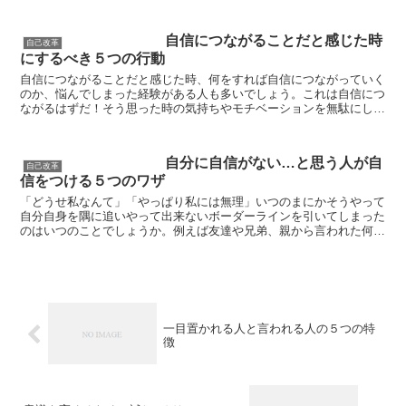
自信につながることだと感じた時
自己改革
にするべき５つの行動
自信につながることだと感じた時、何をすれば自信につながっていく
のか、悩んでしまった経験がある人も多いでしょう。これは自信につ
ながるはずだ！そう思った時の気持ちやモチベーションを無駄にした
くはありませんし、自信につなげていくために、何らかの行...
自分に自信がない…と思う人が自
自己改革
信をつける５つのワザ
「どうせ私なんて」「やっぱり私には無理」いつのまにかそうやって
自分自身を隅に追いやって出来ないボーダーラインを引いてしまった
のはいつのことでしょうか。例えば友達や兄弟、親から言われた何気
ない一言によって傷ついた言葉からそのボーダーライン...
一目置かれる人と言われる人の５つの特
徴