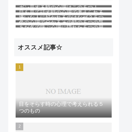
ガン見する時の心理はこの５つ！
目を見て話す時の心理で考えられる
嫌いな人に好かれるのはなぜ？５つ
５つのこと
色の心理で分かるその時の５つの気
の理由
あだ名で呼ぶ心理に隠れた５つの思
持ち
い
オススメ記事☆
目をそらす時の心理で考えられる５
つのもの