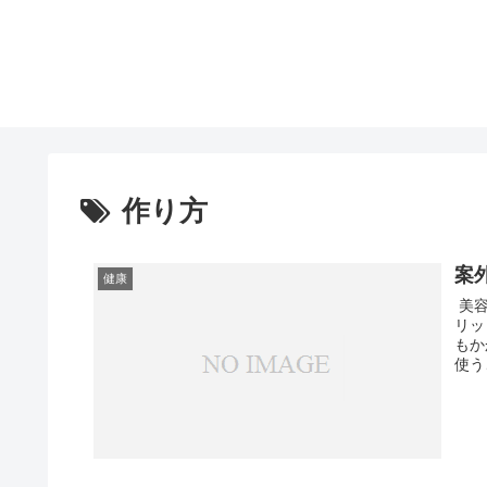
作り方
案
健康
美容
リッ
もか