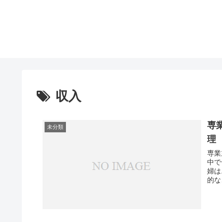
収入
専
未分類
理
専業
中で
婦は