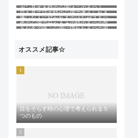
ガン見する時の心理はこの５つ！
目を見て話す時の心理で考えられる
嫌いな人に好かれるのはなぜ？５つ
５つのこと
色の心理で分かるその時の５つの気
の理由
あだ名で呼ぶ心理に隠れた５つの思
持ち
い
オススメ記事☆
目をそらす時の心理で考えられる５
つのもの