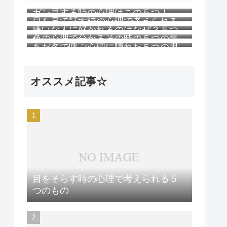
ガン見する時の心理はこの５つ！
目を見て話す時の心理で考えられる
嫌いな人に好かれるのはなぜ？５つ
５つのこと
色の心理で分かるその時の５つの気
の理由
あだ名で呼ぶ心理に隠れた５つの思
持ち
い
オススメ記事☆
目をそらす時の心理で考えられる５
つのもの