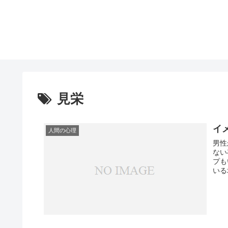
見栄
イ
人間の心理
男性
ない
プもいますよね。
いる