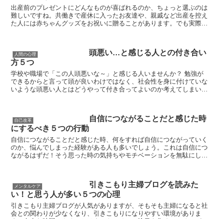
出産前のプレゼントにどんなものが喜ばれるのか、ちょっと選ぶのは
難しいですね。共働きで産休に入ったお友達や、親戚など出産を控え
た人には赤ちゃんグッズをお祝いに贈ることがあります。でも実際に
選びだすと意外と難しい出産前にプレンゼントするもの。も...
頭悪い…と感じる人との付き合い
人間の心理
方５つ
学校や職場で「この人頭悪いな～」と感じる人いませんか？ 勉強が
できるからと言って頭が良いわけではなく、社会性を身に付けていな
いような頭悪い人とはどうやって付き合ってよいのか考えてしまいま
すよね。 今回は「頭悪い…」と感じる人との付き合い...
自信につながることだと感じた時
自己改革
にするべき５つの行動
自信につながることだと感じた時、何をすれば自信につながっていく
のか、悩んでしまった経験がある人も多いでしょう。これは自信につ
ながるはずだ！そう思った時の気持ちやモチベーションを無駄にした
くはありませんし、自信につなげていくために、何らかの行...
引きこもり主婦ブログを読みた
メンタルケア
い！と思う人が多い５つの心理
引きこもり主婦ブログが人気がありますが、そもそも主婦になると社
会との関わりが少なくなり、引きこもりになりやすい環境がありま