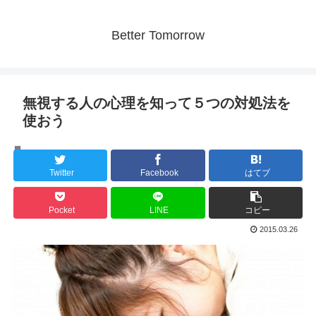
Better Tomorrow
無視する人の心理を知って５つの対処法を
使おう
人間の心理
Twitter
Facebook
はてブ
Pocket
LINE
コピー
2015.03.26