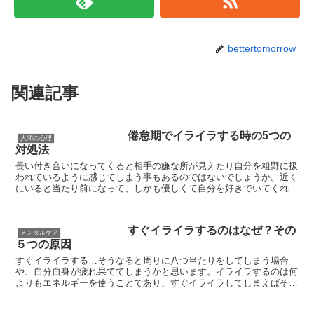
bettertomorrow
関連記事
倦怠期でイライラする時の5つの
人間の心理
対処法
長い付き合いになってくると相手の嫌な所が見えたり自分を粗野に扱
われているように感じてしまう事もあるのではないでしょうか。近く
にいると当たり前になって、しかも優しくて自分を好きでいてくれる
人だと甘えてしまって言うつもりのなかったキツイ一言を言...
すぐイライラするのはなぜ？その
メンタルケア
５つの原因
すぐイライラする…そうなると周りに八つ当たりをしてしまう場合
や、自分自身が疲れ果ててしまうかと思います。イライラするのは何
よりもエネルギーを使うことであり、すぐイライラしてしまえばそれ
だけ心身ともに疲れてしまうのも当然です。 もし自分が...