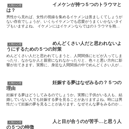
イメケンが持つ５つのトラウマと
人間の心理
は？
男性から見れば、女性の視線を集めるイケメンは羨ましくてしょうが
ない存在でしょうが、いくらイケメンでも恋愛がうまくいかないタイ
プもいますよね。 イケメンにはイケメンならではのトラウマを抱え
ている場合があり、そのせいで独身生活が長くなったり、...
めんどくさい人だと思われないよ
人間の心理
うにするための５つの対策
めんどくさい人だと思われてしまうと、人間関係にヒビが入ってしま
ったり、なかなか人と親密になれなかったりと、色々と悪い方向に影
響が出てきます。実際に、身近な人間関係の中でめんどくさい人がい
たとしたら、ストレスが溜まったり極力付き合って行きたく...
妊娠する夢はなぜみるの？５つの
人間の心理
理由
妊娠する夢はどうしてみるのでしょうか。実際に子供がいる人も、結
婚していない人でも妊娠する夢を見ることがありますよね。時には男
性だって妊娠の夢を見ることがあります。なぜそんな夢をみるのか気
になったことはありませんか？ 新しい命を授かる妊娠に...
人と目が合うのが苦手…と思う人
人間の心理
の５つの特徴