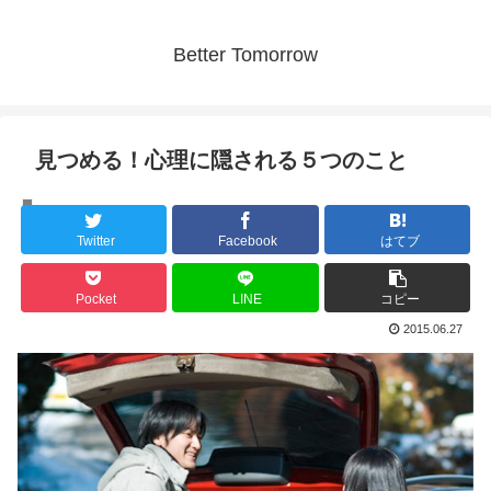
Better Tomorrow
見つめる！心理に隠される５つのこと
人間の心理
Twitter
Facebook
はてブ
Pocket
LINE
コピー
2015.06.27