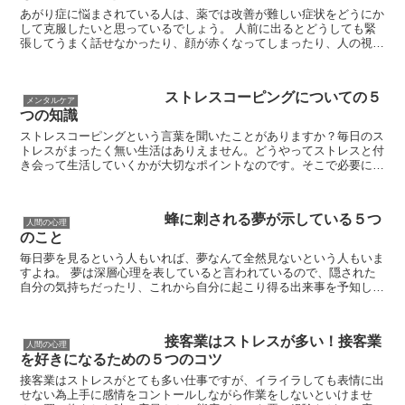
あがり症に悩まされている人は、薬では改善が難しい症状をどうにか
して克服したいと思っているでしょう。 人前に出るとどうしても緊
張してうまく話せなかったり、顔が赤くなってしまったり、人の視線
が気になってしょうがないというあがり症は、自分で克服...
ストレスコーピングについての５
メンタルケア
つの知識
ストレスコーピングという言葉を聞いたことがありますか？毎日のス
トレスがまったく無い生活はありえません。どうやってストレスと付
き会って生活していくかが大切なポイントなのです。そこで必要にな
るのがストレスコーピング。ストレスに対してどうやって対...
蜂に刺される夢が示している５つ
人間の心理
のこと
毎日夢を見るという人もいれば、夢なんて全然見ないという人もいま
すよね。 夢は深層心理を表していると言われているので、隠された
自分の気持ちだったリ、これから自分に起こり得る出来事を予知して
くれている場合もあります。 今回は意外に見る人が多...
接客業はストレスが多い！接客業
人間の心理
を好きになるための５つのコツ
接客業はストレスがとても多い仕事ですが、イライラしても表情に出
せない為上手に感情をコントールしながら作業をしないといけませ