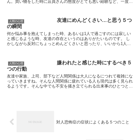
ん。買い物をした時に店員さんの態度がとても悪い経験など、一度は
みなさんありますよね。接客業はストレスとの闘い。仕事に不...
友達にめんどくさい…と思う５つ
人間の心理
の瞬間
何か悩み事を抱えてしまった時、あるいは1人で過ごすのには寂しい
と感じるような時、友達の存在というのはありがたいものです。 し
かしながら反対にちょっとめんどくさいと思ったり、いいから1人に
してくれよと思ったりする時もあります。人間とはつ...
嫌われたと感じた時にするべき５
人間の心理
つの行動
友達や家族、上司、部下など人間関係は大人になるにつれて複雑にな
っていきますね。そんな人間関係に疲れている人も現代は多く見られ
るようです。そんな中でも不安を掻き立てられる出来事のひとつと言
えば「嫌われたかも」と思うような態度をとられている時。...
対人恐怖症の症状によくある５つのこと