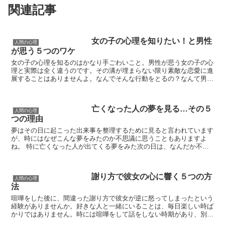
関連記事
女の子の心理を知りたい！と男性
人間の心理
が思う５つのワケ
女の子の心理を知るのはかなり手ごわいこと。男性が思う女の子の心
理と実際は全く違うのです。その溝が埋まらない限り素敵な恋愛に進
展することはありませんよ。なんでそんな行動をとるの？なんて男性
が不思議になる女の子の心理ってたくさんありますよね。理...
亡くなった人の夢を見る…その５
人間の心理
つの理由
夢はその日に起こった出来事を整理するために見ると言われています
が、時にはなぜこんな夢をみたのか不思議に思うこともありますよ
ね。 特に亡くなった人が出てくる夢をみた次の日は、なんだか不思
議な気分になりますが、それにはちゃんと意味があるようで...
謝り方で彼女の心に響く５つの方
人間の心理
法
喧嘩をした後に、間違った謝り方で彼女が逆に怒ってしまったという
経験がありませんか。好きな人と一緒にいることは、毎日楽しい時ば
かりではありません。時には喧嘩をして話をしない時期があり、別れ
たくなるほど心に傷を受ける時だってありますよね。大切な...