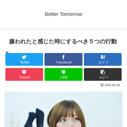
Better Tomorrow
嫌われたと感じた時にするべき５つの行動
人間の心理
Twitter
Facebook
はてブ
Pocket
LINE
コピー
2015.03.19