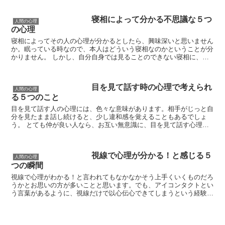
寝相によって分かる不思議な５つ
人間の心理
の心理
寝相によってその人の心理が分かるとしたら、興味深いと思いません
か。眠っている時なので、本人はどういう寝相なのかということが分
かりません。 しかし、自分自身では見ることのできない寝相に、心
の中にある本当の気持ちが表れているかも知れないの...
目を見て話す時の心理で考えられ
人間の心理
る５つのこと
目を見て話す人の心理には、色々な意味があります。相手がじっと自
分を見たまま話し続けると、少し違和感を覚えることもあるでしょ
う。 とても仲が良い人なら、お互い無意識に、目を見て話す心理が
働きます。ですが、初対面やよく知らない人が相手だと、視...
視線で心理が分かる！と感じる５
人間の心理
つの瞬間
視線で心理がわかる！と言われてもなかなかそう上手くいくものだろ
うかとお思いの方が多いことと思います。でも、アイコンタクトとい
う言葉があるように、視線だけで以心伝心できてしまうという経験を
したことがあると言われれば、「確かに！」と納得され...