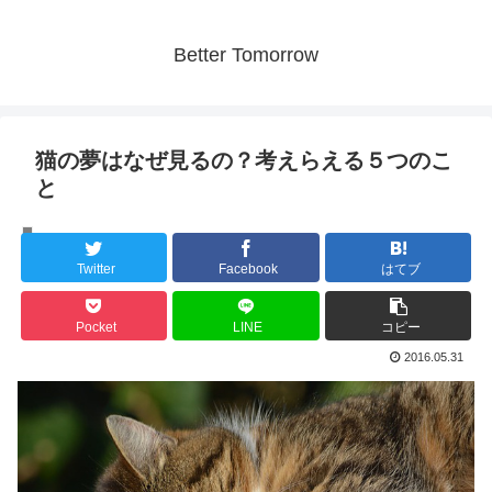
Better Tomorrow
猫の夢はなぜ見るの？考えらえる５つのこ
と
人間の心理
Twitter
Facebook
はてブ
Pocket
LINE
コピー
2016.05.31