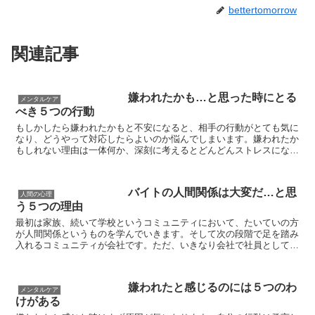
bettertomorrow
関連記事
嫌われたかも…と思った時にとる
メンタルケア
べき５つの行動
もしかしたら嫌われたかもと不安になると、相手の行動がとても気に
なり、どうやって対応したらよいのか悩んでしまいます。嫌われたか
もしれない理由は一体何か、深刻に考えるとどんどんストレスになっ
てしまいますよね。 そんな心配なときには、状況を改善...
バイトの人間関係は大変だ…と思
人間の心理
う５つの理由
最初は家族、続いて学校というコミュニティにおいて、たいていの方
が人間関係というものを学んでいきます。そして次の段階で足を踏み
入れるコミュニティが会社です。ただ、いきなり会社で社員として働
く以前に、アルバイトという形で仕事に携わっていくケース...
嫌われたと感じるのには５つのわ
メンタルケア
けがある