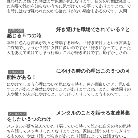
嫌われたと感じた時はまず原因が気になります。自分の行動は発言し
た内容で誰かを知らないうちに気づけている事ってありますよね。で
も時にはなぜ嫌われたのか心当たりがない場合もあるのです。人間関
係を上手に保つには、自分の意志を相手に伝えるだけでなく...
好き避けを職場でされている？と
人間の心理
感じる５つの時
本当に色んな言葉が次々と登場する昨今。「好き避け」という言葉を
ご存知でしょうか？特に女性に多いのですが「好きになってしまった
人をあえて避けてしまう行動」これが好き避けです。恥ずかしさの裏
返しと言ってよいでしょう。子供の頃であれば好きな女の子...
にやける時の心理はこの５つの可
人間の心理
能性がある！
にやけてしまう心理について気になる時も。何か面白いこと、思い出
すことがあると突然にやけることがありますよね。また、突然周りの
人や近くの人がにやけると、少しびっくりしてしまうものです。 何
か良いことがあったのかもしれない、何か楽しいことがあ...
メンタルのことを話せる友達募集
メンタルケア
をしたい５つのわけ
メンタルが落ち込んでいたり弱っている時って誰かに自分の今の気持
ちを話してスッキリしたくなりますよね。家族に話すのもすっきりす
るものの、やはり話しづらさがあったり話題によっては話せないこと