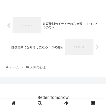
もあるだけに、友達の存在はメンタルが落ち込んでいたり何...
妊娠後期のイライラはなぜ起こるの？５
つのワケ
自暴自棄になりそうになる５つの要因
ホーム
人間の心理
Better Tomorrow
© 2014 Better Tomorrow.