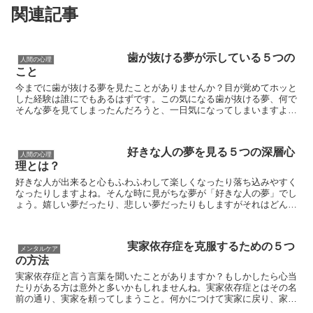
関連記事
歯が抜ける夢が示している５つの
人間の心理
こと
今までに歯が抜ける夢を見たことがありませんか？目が覚めてホッと
した経験は誰にでもあるはずです。この気になる歯が抜ける夢、何で
そんな夢を見てしまったんだろうと、一日気になってしまいますよ
ね。夢の内容は、その人の潜在意識にあることがテーマになる...
好きな人の夢を見る５つの深層心
人間の心理
理とは？
好きな人が出来ると心もふわふわして楽しくなったり落ち込みやすく
なったりしますよね。そんな時に見がちな夢が「好きな人の夢」でし
ょう。嬉しい夢だったり、悲しい夢だったりもしますがそれはどんな
意味があるのか不思議に思っている人もいるのではないでし...
実家依存症を克服するための５つ
メンタルケア
の方法
実家依存症と言う言葉を聞いたことがありますか？もしかしたら心当
たりがある方は意外と多いかもしれませんね。実家依存症とはその名
前の通り、実家を頼ってしまうこと。何かにつけて実家に戻り、家族
に甘てしまうのです。 自分が生まれ育った家庭はどこよ...