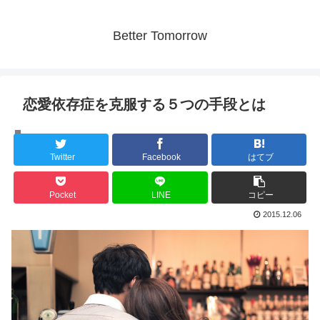
Better Tomorrow
恋愛依存症を克服する５つの手段とは
メンタルケア
Twitter
Facebook
はてブ
Pocket
LINE
コピー
2015.12.06