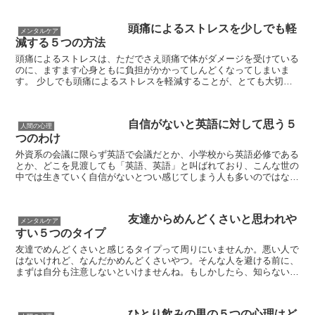
頭痛によるストレスを少しでも軽
メンタルケア
減する５つの方法
頭痛によるストレスは、ただでさえ頭痛で体がダメージを受けている
のに、ますます心身ともに負担がかかってしんどくなってしまいま
す。 少しでも頭痛によるストレスを軽減することが、とても大切な
のです。気にしないようにしようと思ってもどうしても...
自信がないと英語に対して思う５
人間の心理
つのわけ
外資系の会議に限らず英語で会議だとか、小学校から英語必修である
とか、どこを見渡しても「英語、英語」と叫ばれており、こんな世の
中では生きていく自信がないとつい感じてしまう人も多いのではない
でしょうか。 今、学生生活を終えている人でも最低3年...
友達からめんどくさいと思われや
メンタルケア
すい５つのタイプ
友達でめんどくさいと感じるタイプって周りにいませんか。悪い人で
はないけれど、なんだかめんどくさいやつ。そんな人を避ける前に、
まずは自分も注意しないといけませんね。もしかしたら、知らないう
ちに友達からめんどくさいと思われているかもしれません。...
ひとり飲みの男の５つの心理はど