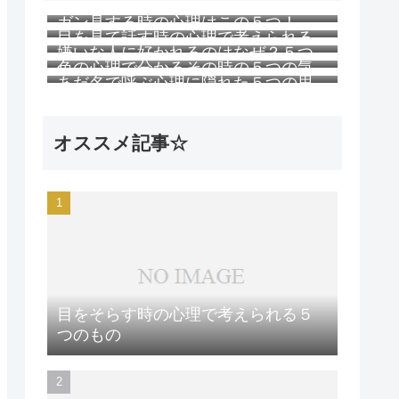
ガン見する時の心理はこの５つ！
目を見て話す時の心理で考えられる
嫌いな人に好かれるのはなぜ？５つ
５つのこと
色の心理で分かるその時の５つの気
の理由
あだ名で呼ぶ心理に隠れた５つの思
持ち
い
オススメ記事☆
目をそらす時の心理で考えられる５
つのもの