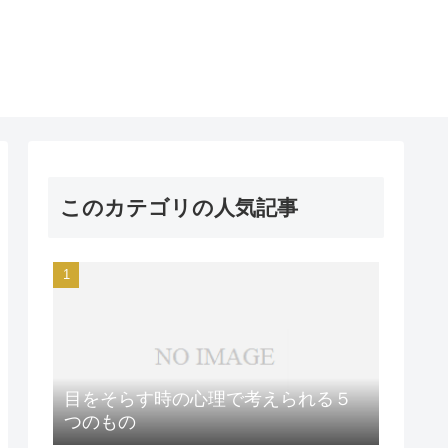
このカテゴリの人気記事
目をそらす時の心理で考えられる５
つのもの