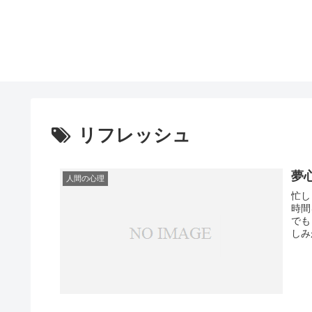
リフレッシュ
夢
人間の心理
忙し
時間を味わ
でも