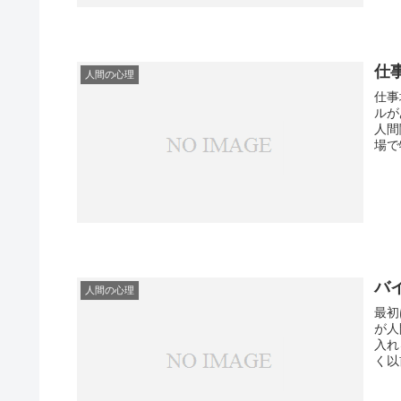
仕
人間の心理
仕事
ルがあって当
人間
場で
バ
人間の心理
最初
が人
入れ
く以