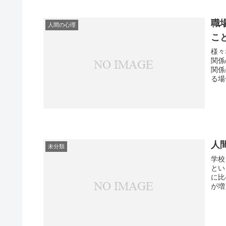
職
人間の心理
こ
様々
関係
関係
人
未分類
学校
とい
に比