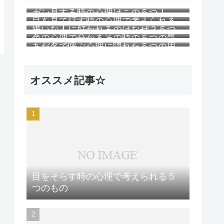
ガン見する時の心理はこの５つ！
目を見て話す時の心理で考えられる
嫌いな人に好かれるのはなぜ？５つ
５つのこと
色の心理で分かるその時の５つの気
の理由
あだ名で呼ぶ心理に隠れた５つの思
持ち
い
オススメ記事☆
目をそらす時の心理で考えられる５
つのもの