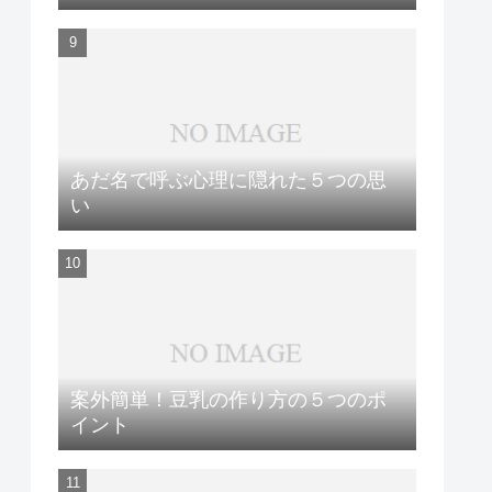
あだ名で呼ぶ心理に隠れた５つの思
い
案外簡単！豆乳の作り方の５つのポ
イント