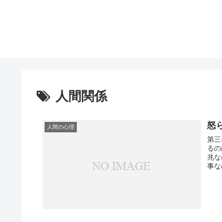
人間関係
怒
人間の心理
第三
るの
兆な
事な