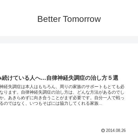
Better Tomorrow
み続けている人へ…自律神経失調症の治し方５選
神経失調症は本人はもちろん、周りの家族のサポートもとても必
なります。自律神経失調症の治し方は、どんな方法があるのでし
か。あきらめずに向き合うことがまず必要です。自分一人で戦っ
るのではなく、いつもそばには協力してくれる家族...
2014.08.26