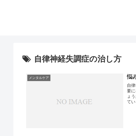
自律神経失調症の治し方
悩
メンタルケア
自律
要に
ょう
てい