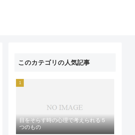
このカテゴリの人気記事
目をそらす時の心理で考えられる５
つのもの