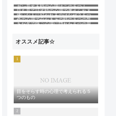
ガン見する時の心理はこの５つ！
目を見て話す時の心理で考えられる
嫌いな人に好かれるのはなぜ？５つ
５つのこと
色の心理で分かるその時の５つの気
の理由
あだ名で呼ぶ心理に隠れた５つの思
持ち
い
オススメ記事☆
目をそらす時の心理で考えられる５
つのもの