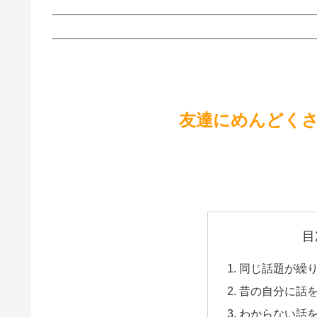
友達にめんどく
目
同じ話題が繰
昔の自分に話
わからない話