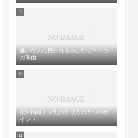
嫌いな人に好かれるのはなぜ？５つ
の理由
案外簡単！豆乳の作り方の５つのポ
イント