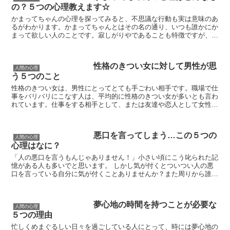
の？５つの心理教えます☆
かまってちゃんの心理を探ってみると、不思議な行動も実は意味のあ
るがわかります。かまってちゃんとはその名の通り、いつも誰かにか
まって欲しい人のことです。寂しがりやであることも特徴ですが、こ
のかまってちゃんの心理には実に興味深いことがあるのです...
性格のきつい女に対して男性が思
人間の心理
う５つのこと
性格のきつい女は、男性にとってとても手ごわい相手です。職場で仕
事をバリバリにこなす人は、平均的に性格のきつい女が多いとも言わ
れています。仕事をする相手として、または友達や恋人として女性を
見た場合、男性は性格のきつい女を敬遠する傾向があるよう...
悪口を言ってしまう…この５つの
人間の心理
心理はなに？
「人の悪口を言うもんじゃありません！」小さい頃にこう叱られた記
憶がある人も多いでと思います。 しかし気が付くとついつい人の悪
口を言っている自分に気が付くことありませんか？また周りから誰か
の悪口を聞いて嫌な気分になることだってあるでしょう。...
夢心地の時間を持つことが必要な
人間の心理
５つの理由
忙しくめまぐるしい日々を過ごしている人にとって、時には夢心地の