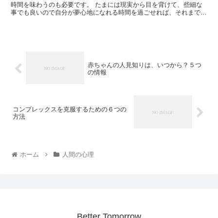
時間を味わうのも必要です。 たまには現実から目を背けて、些細な
事でも良いので自分が夢心地になれる時間を過ごせれば、それまでの
苦しみがチャラになるかもしれませんよね。 今回は夢...
赤ちゃんの人見知りは、いつから？５つ
の情報
コンプレックスを克服するための６つの
方法
ホーム
人間の心理
Better Tomorrow