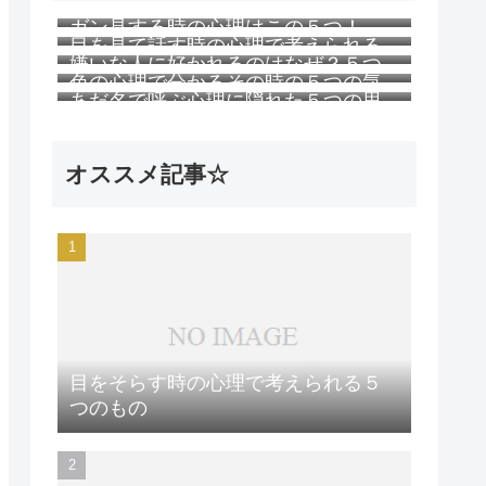
ガン見する時の心理はこの５つ！
目を見て話す時の心理で考えられる
嫌いな人に好かれるのはなぜ？５つ
５つのこと
色の心理で分かるその時の５つの気
の理由
あだ名で呼ぶ心理に隠れた５つの思
持ち
い
オススメ記事☆
目をそらす時の心理で考えられる５
つのもの