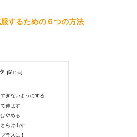
克服するための６つの方法
次
しすぎないようにする
って伸ばす
のはやめる
をさらけ出す
をプラスに！