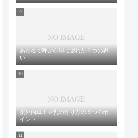
あだ名で呼ぶ心理に隠れた５つの思
い
案外簡単！豆乳の作り方の５つのポ
イント