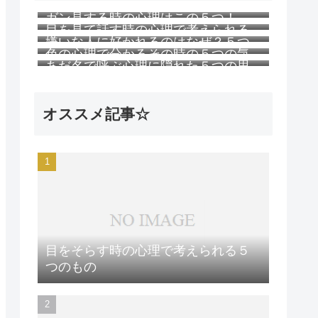
ガン見する時の心理はこの５つ！
目を見て話す時の心理で考えられる
嫌いな人に好かれるのはなぜ？５つ
５つのこと
色の心理で分かるその時の５つの気
の理由
あだ名で呼ぶ心理に隠れた５つの思
持ち
い
オススメ記事☆
目をそらす時の心理で考えられる５
つのもの