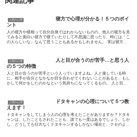
関連記事
寝方で心理が分かる！５つのポイ
人間の心理
ント
人の寝方や寝相って自分自身ではわからないものの、他人の寝方を見
てみると面白い寝方で寝ていたりして不思議に思ったり、時には「こ
の人らしいな」なんて思うこともあるかもしれません。 実は寝方と
いうものは、ある意味その人の心を写す鏡とも言えるもの...
人と目が合うのが苦手…と思う人
人間の心理
の５つの特徴
人と目が合うのが苦手という人っていますよね。人と接している時
に、相手が自分となかなか目を合わせてくれないことがあると、もし
かして何かをしたのかなという気持ちになってくるもの。 人と目が
合うのが苦手な人の特徴を知っておくと、自分と相手との関...
ドタキャンの心理について５つ教
人間の心理
えます！
ドタキャンをしてしまう人の心理を考えたことがありますか？ドタキ
ャンは、したこともされたことも、誰でも一度はあるでしょう。しか
し、どうしても仕方なくドタキャンするしかない場合と、クセのよう
に繰り返す人とでは大きな違いがありますよね。 このよ...