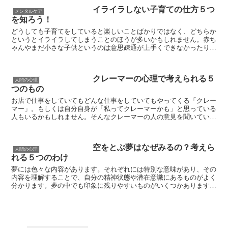
イライラしない子育ての仕方５つ
メンタルケア
を知ろう！
どうしても子育てをしていると楽しいことばかりではなく、どちらか
というとイライラしてしまうことのほうが多いかもしれません。赤ち
ゃんやまだ小さな子供というのは意思疎通が上手くできなかったり、
言うことをきいてくれなかったりと、ママにとっては辛いも...
クレーマーの心理で考えられる５
人間の心理
つのもの
お店で仕事をしていてもどんな仕事をしていてもやってくる「クレー
マー」。もしくは自分自身が「私ってクレーマーかも」と思っている
人もいるかもしれません。そんなクレーマーの人の意見を聞いている
と心が病んでくる人もしばしばいるのではないでしょうか。...
空をとぶ夢はなぜみるの？考えら
人間の心理
れる５つのわけ
夢には色々な内容があります。それぞれには特別な意味があり、その
内容を理解することで、自分の精神状態や潜在意識にあるものがよく
分かります。夢の中でも印象に残りやすいものがいくつかあります
が、空をとぶ夢を見たことがありませんか？ ふわふわ空中...