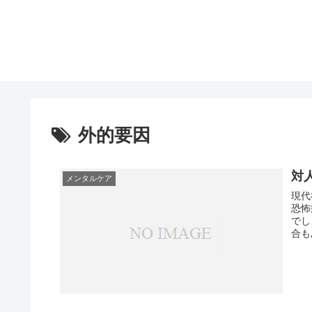
外的要因
対
メンタルケア
現代
恐怖
でしょう。 しかし対人恐
合も